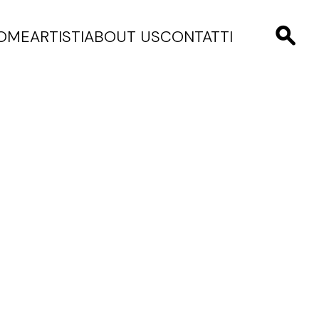
OME
ARTISTI
ABOUT US
CONTATTI