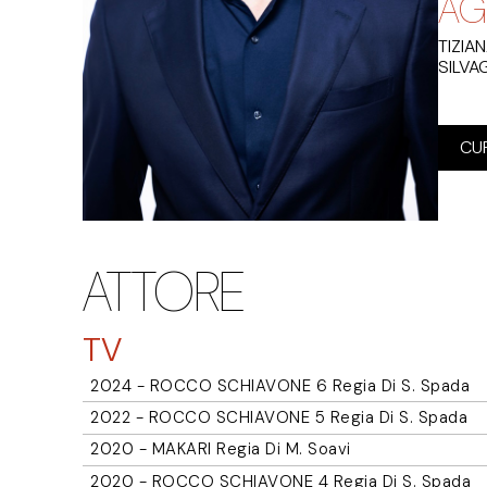
AG
TIZIA
SILVA
CU
ATTORE
TV
2024 - ROCCO SCHIAVONE 6 Regia Di S. Spada
2022 - ROCCO SCHIAVONE 5 Regia Di S. Spada
2020 - MAKARI Regia Di M. Soavi
2020 - ROCCO SCHIAVONE 4 Regia Di S. Spada