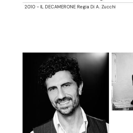
2010 - IL DECAMERONE Regia Di A. Zucchi