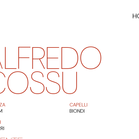
H
ALFREDO
COSSU
ZA
CAPELLI
M
BIONDI
I
RI