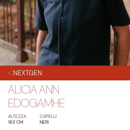
NEXTGEN
ALICIA ANN
EDOGAMHE
ALTEZZA
CAPELLI
163 CM
NERI