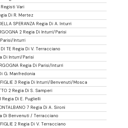
Registi Vari
ia Di R. Mertez
ELLA SPERANZA Regia Di A. Inturri
GOGNA 2 Regia Di Inturri/Parisi
arisi/Inturri
DI TE Regia Di V. Terracciano
i Inturri/Parisi
GOGNA Regia Di Parisi/Inturri
Di G. Manfredonia
IGLIE 3 Regia Di Inturri/Benvenuti/Mosca
TO 2 Regia Di S. Samperi
gia Di E. Puglielli
NTALBANO 7 Regia Di A. Sironi
 Di Benvenuti / Terracciano
IGLIE 2 Regia Di V. Terracciano