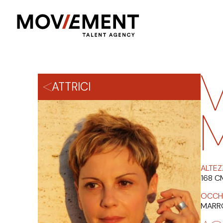
V
ATTRICI
M
ALTEZ
168 C
OCCH
MARR