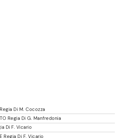
Regia Di M. Cocozza
O Regia Di G. Manfredonia
 Di F. Vicario
Regia Di F. Vicario