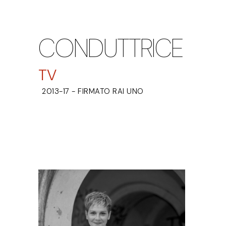
CONDUTTRICE
TV
2013-17 - FIRMATO RAI UNO