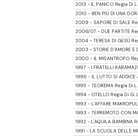
2013 - IL PANICO Regia Di L
2010 - BEN PIÙ DI UNA DORA
2009 - SAPORE DI SALE Reg
2006/07 - DUE PARTITE Reg
2004 - TERESA DI GESÙ Regi
2003 - STORIE D'AMORE E D
2000 - IL MISANTROPO Regi
1997 - I FRATELLI KARAMAZO
1996 - IL LUTTO SI ADDICE 
1995 - TEOREMA Regia Di L
1994 - OTELLO Regia Di G. 
1993 - L'AFFARE MAKROPULO
1993 - TERREMOTO CON MAD
1992 - L'AQUILA BAMBINA Re
1991 - LA SCUOLA DELLE MO