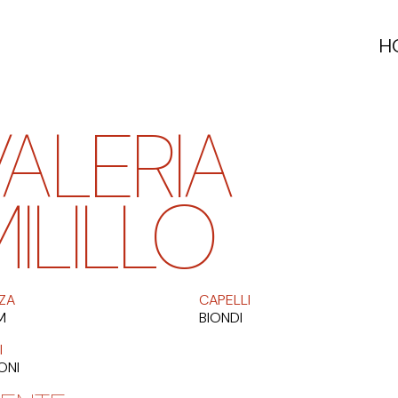
H
ALERIA
ILILLO
ZA
CAPELLI
M
BIONDI
I
ONI