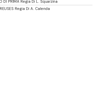
DI PRIMA Regia Di L. Squarzina
EUSES Regia Di A. Calenda